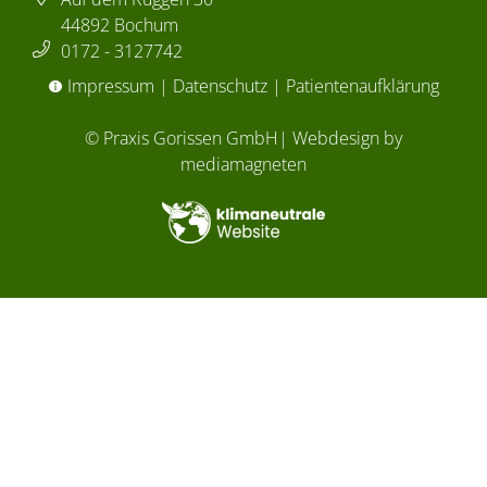
44892 Bochum
0172 - 3127742
Impressum
|
Datenschutz |
Patientenaufklärung
©
Praxis Gorissen GmbH
| Webdesign by
mediamagneten