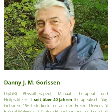
Danny J. M. Gorissen
Dipl.(B) Physiotherapeut, Manual Therapeut und
Heilpraktiker ist
seit über 40 Jahren
therapeutisch tätig.
Geboren 1960 studierte er an der Freien Universität
Brüssel (Belgien), ist Diplom Physiotherapeut und geschult